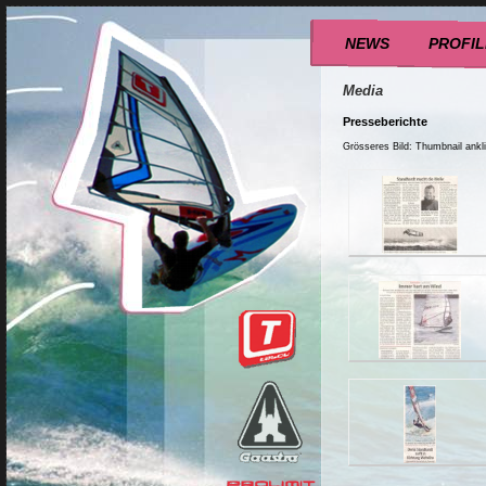
NEWS
PROFIL
Media
Presseberichte
Grösseres Bild: Thumbnail ankl